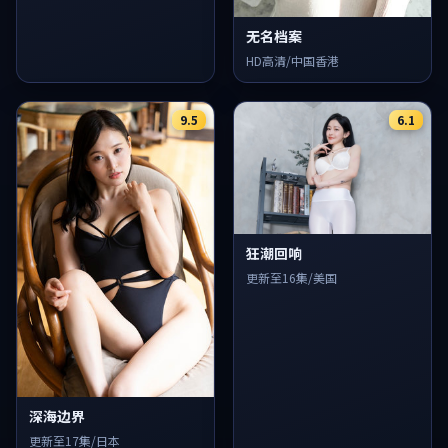
无名档案
HD高清/中国香港
9.5
6.1
狂潮回响
更新至16集/美国
深海边界
更新至17集/日本