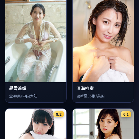
暴雪追缉
深海档案
全48集/中国大陆
更新至35集/英国
8.2
6.1