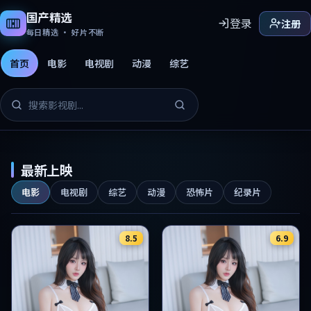
国产精选
登录
注册
每日精选 · 好片不断
首页
电影
电视剧
动漫
综艺
国产精选免费影片
最新上映
电影
电视剧
综艺
动漫
恐怖片
纪录片
8.5
6.9