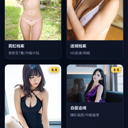
霓虹档案
迷城档案
更新至7集/中国大陆
HD高清/韩国
6.4
8.4
白昼追缉
臻彩画质/中国香港