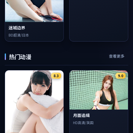
迷城边界
BD超清/日本
热门动漫
查看更多
8.3
9.0
月面追缉
HD高清/英国