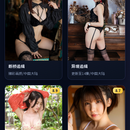
断桥追缉
异境追缉
臻彩画质/中国大陆
更新至14集/中国大陆
8.9
8.7