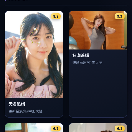
8.7
9.3
狂潮追缉
臻彩画质/中国大陆
无名追缉
更新至26集/中国大陆
6.7
6.1