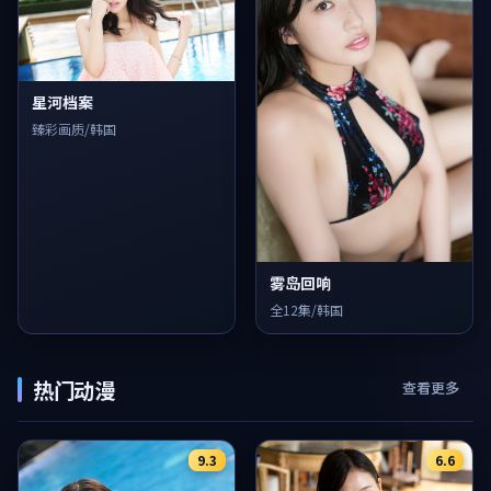
星河档案
臻彩画质/韩国
雾岛回响
全12集/韩国
热门动漫
查看更多
9.3
6.6