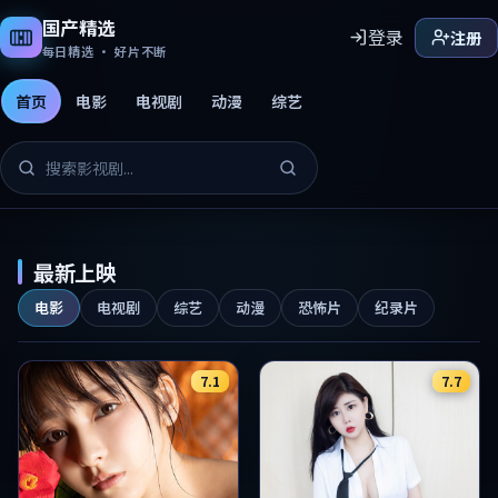
国产精选
登录
注册
每日精选 · 好片不断
首页
电影
电视剧
动漫
综艺
国产精选免费影片
最新上映
电影
电视剧
综艺
动漫
恐怖片
纪录片
7.1
7.7