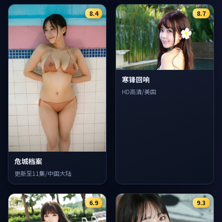
8.4
8.7
寒锋回响
HD高清/美国
危城档案
更新至11集/中国大陆
6.9
9.3