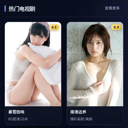
热门电视剧
查看更多
6.5
9.4
暴雪回响
南港边界
BD超清/日本
臻彩画质/美国