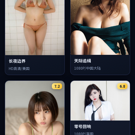
天际追缉
长夜边界
1080P/中国大陆
HD高清/美国
7.2
6.8
零号回响
1080P/英国