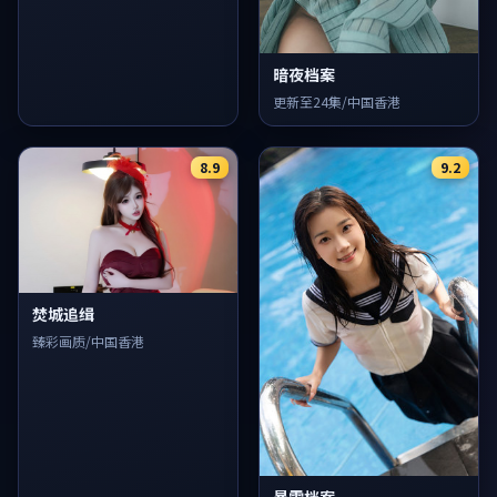
暗夜档案
更新至24集/中国香港
8.9
9.2
焚城追缉
臻彩画质/中国香港
暴雪档案