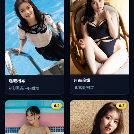
月面追缉
迷城档案
HD高清/韩国
臻彩画质/中国香港
6.2
6.2