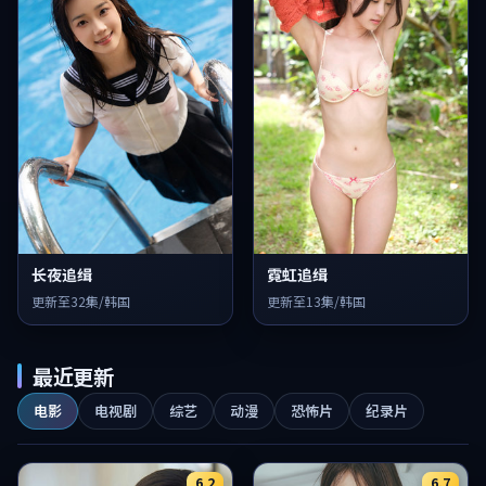
长夜追缉
霓虹追缉
更新至32集/韩国
更新至13集/韩国
最近更新
电影
电视剧
综艺
动漫
恐怖片
纪录片
6.2
6.7