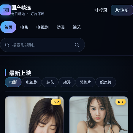
国产精选
登录
注册
每日精选 · 好片不断
首页
电影
电视剧
动漫
综艺
国产精选免费影片
最新上映
电影
电视剧
综艺
动漫
恐怖片
纪录片
6.2
6.7