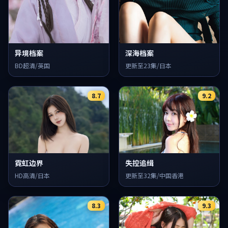
异境档案
深海档案
BD超清/英国
更新至23集/日本
8.7
9.2
霓虹边界
失控追缉
HD高清/日本
更新至32集/中国香港
8.3
9.3