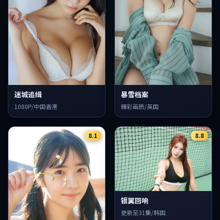
迷城追缉
暴雪档案
1080P/中国香港
臻彩画质/英国
8.1
8.8
银翼回响
更新至31集/韩国