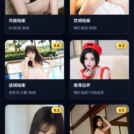
月面档案
焚城档案
BD超清/美国
臻彩画质/韩国
8.8
8.2
迷城档案
南港边界
更新至26集/韩国
臻彩画质/中国香港
6.2
8.5