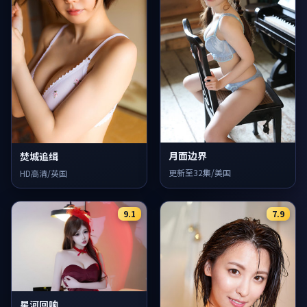
月面边界
焚城追缉
更新至32集/美国
HD高清/英国
9.1
7.9
星河回响