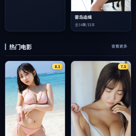
雾岛追缉
全34集/日本
热门电影
查看更多
8.1
7.3