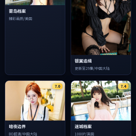
雾岛档案
臻彩画质/美国
银翼追缉
更新至29集/中国大陆
7.0
7.4
暗夜边界
迷城档案
BD超清/中国大陆
1080P/英国