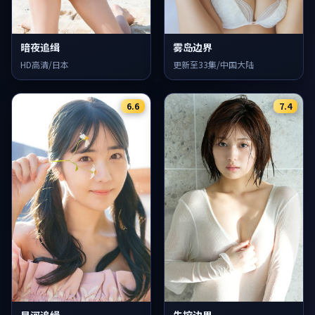
暗夜追缉
雾岛边界
HD高清/日本
更新至33集/中国大陆
6.6
7.4
星河追缉
失控边界