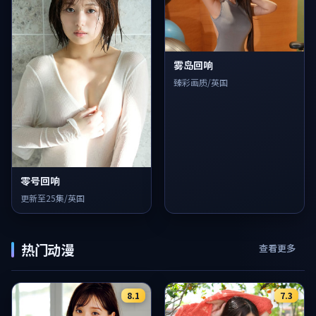
雾岛回响
臻彩画质/英国
零号回响
更新至25集/英国
热门动漫
查看更多
8.1
7.3