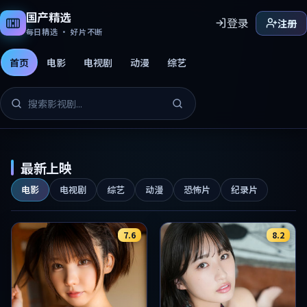
国产精选
登录
注册
每日精选 · 好片不断
首页
电影
电视剧
动漫
综艺
国产精选免费影片
最新上映
电影
电视剧
综艺
动漫
恐怖片
纪录片
7.6
8.2