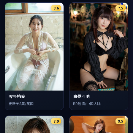
8.6
7.5
零号档案
白昼回响
更新至8集/英国
BD超清/中国大陆
7.9
9.5