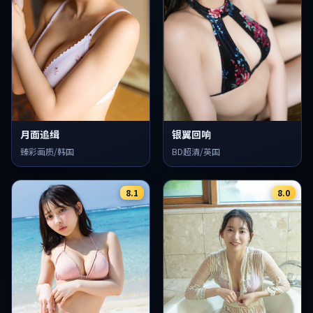
月面追缉
银翼回响
臻彩画质/韩国
BD超清/英国
8.1
8.0